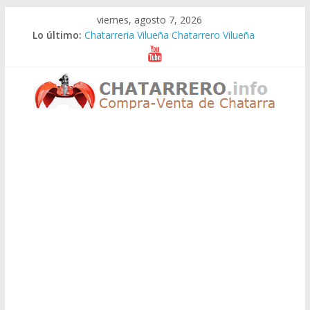
Saltar
viernes, agosto 7, 2026
al
Lo último:
Chatarreria Vilueña Chatarrero Vilueña
contenido
Chatarreria Zuera Chatarrero Zuera
Chatarreria Zaragoza Chatarrero Zaragoza
Chatarreria Zaida Chatarrero Zaida
Chatarreria Vistabella Chatarrero Vistabella