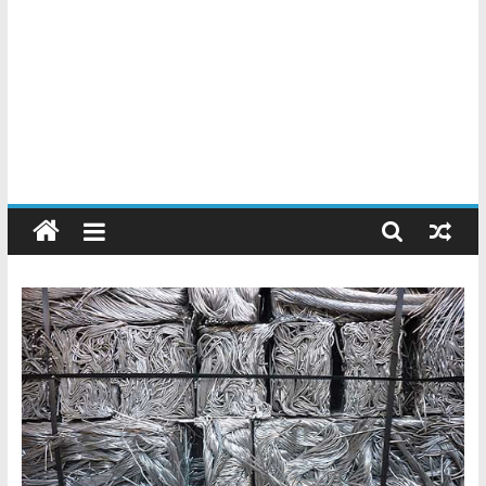
Chatarreros
–
Precio
de
Chatarra