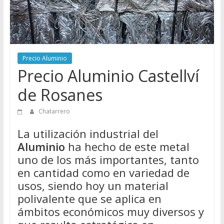
Directorio
de
Chatarreros
para
vender
Precio Aluminio
Chatarra
Precio Aluminio Castellví
de Rosanes
Chatarrero
La utilización industrial del
Aluminio
ha hecho de este metal
uno de los más importantes, tanto
en cantidad como en variedad de
usos, siendo hoy un material
polivalente que se aplica en
ámbitos económicos muy diversos y