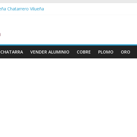
ueña Chatarrero Vilueña
ra Chatarrero Zuera
ragoza Chatarrero Zaragoza
da Chatarrero Zaida
abella Chatarrero Vistabella
 CHATARRA
VENDER ALUMINIO
COBRE
PLOMO
ORO