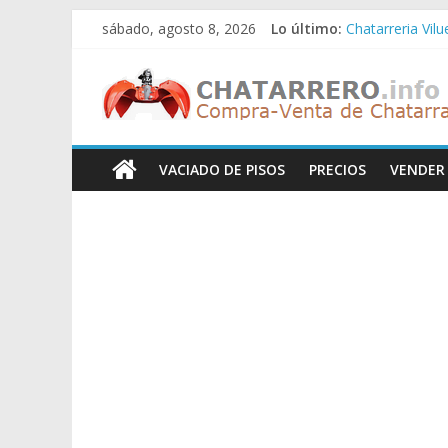
Saltar
sábado, agosto 8, 2026
Lo último:
Chatarreria Vil
al
Chatarreria Zue
contenido
Chatarreros
Chatarreria Za
Chatarreria Zai
Chatarreria Vist
–
VACIADO DE PISOS
PRECIOS
VENDER
Precio
de
Chatarra
Directorio
de
Chatarreros
para