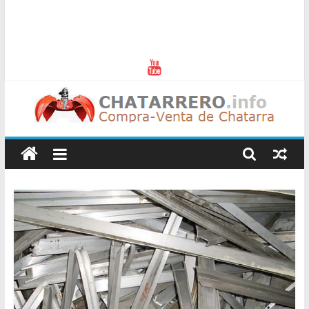
Chatarreros
–
Precio
de
Chatarra