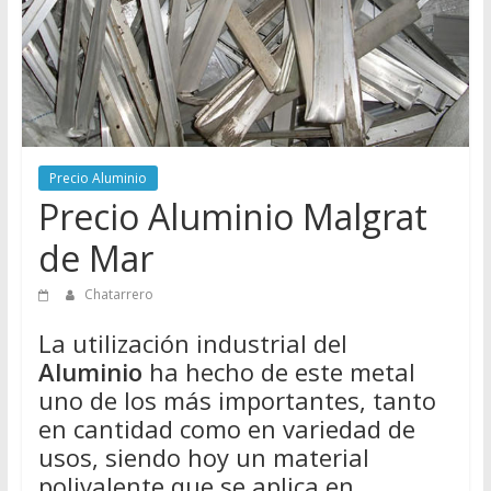
Directorio
de
Chatarreros
para
vender
Chatarra
Precio Aluminio
Precio Aluminio Malgrat
de Mar
Chatarrero
La utilización industrial del
Aluminio
ha hecho de este metal
uno de los más importantes, tanto
en cantidad como en variedad de
usos, siendo hoy un material
polivalente que se aplica en