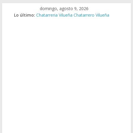
Saltar
domingo, agosto 9, 2026
al
Lo último:
Chatarreria Vilueña Chatarrero Vilueña
contenido
Chatarreria Zuera Chatarrero Zuera
Chatarreria Zaragoza Chatarrero Zaragoza
Chatarreria Zaida Chatarrero Zaida
Chatarreria Vistabella Chatarrero Vistabella