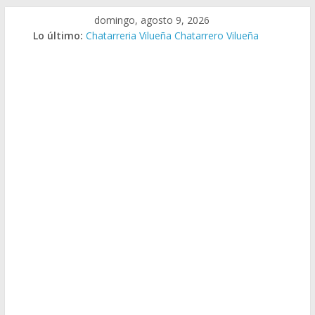
Saltar
domingo, agosto 9, 2026
al
Lo último:
Chatarreria Vilueña Chatarrero Vilueña
contenido
Chatarreria Zuera Chatarrero Zuera
Chatarreria Zaragoza Chatarrero Zaragoza
Chatarreria Zaida Chatarrero Zaida
Chatarreria Vistabella Chatarrero Vistabella