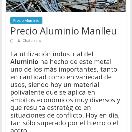
Directorio
de
Chatarreros
Precio Aluminio
para
Precio Aluminio Manlleu
vender
Chatarra
Chatarrero
La utilización industrial del
Aluminio
ha hecho de este metal
uno de los más importantes, tanto
en cantidad como en variedad de
usos, siendo hoy un material
polivalente que se aplica en
ámbitos económicos muy diversos y
que resulta estratégico en
situaciones de conflicto. Hoy en día,
tan sólo superado por el hierro o el
acero.