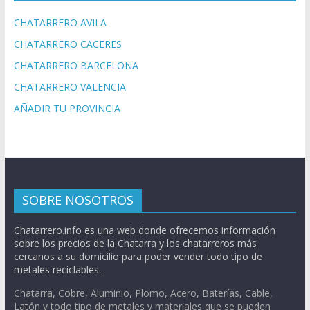
CHATARRERO AVILA
CHATARRERO CACERES
CHATARRERO BARCELONA
CHATARRERO VALENCIA
AÑADIR TU PROVINCIA
SOBRE NOSOTROS
Chatarrero.info es una web donde ofrecemos información
sobre los precios de la Chatarra y los chatarreros más
cercanos a su domicilio para poder vender todo tipo de
metales reciclables.
Chatarra, Cobre, Aluminio, Plomo, Acero, Baterías, Cable,
Latón y todo tipo de metales y materiales que se pueden