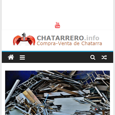
Chatarreros
–
Precio
de
Chatarra