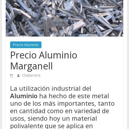
Directorio
de
Chatarreros
para
vender
Chatarra
Precio Aluminio
Precio Aluminio
Marganell
Chatarrero
La utilización industrial del
Aluminio
ha hecho de este metal
uno de los más importantes, tanto
en cantidad como en variedad de
usos, siendo hoy un material
polivalente que se aplica en