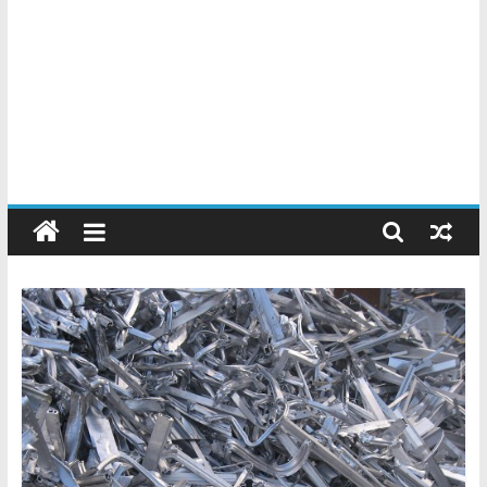
Chatarreros
–
Precio
de
Chatarra