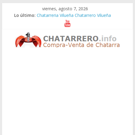
Saltar
viernes, agosto 7, 2026
al
Lo último:
Chatarreria Vilueña Chatarrero Vilueña
contenido
Chatarreria Zuera Chatarrero Zuera
Chatarreria Zaragoza Chatarrero Zaragoza
Chatarreria Zaida Chatarrero Zaida
Chatarreria Vistabella Chatarrero Vistabella