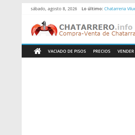
Saltar
sábado, agosto 8, 2026
Lo último:
Chatarreria Vil
al
Chatarreria Zue
contenido
Chatarreros
Chatarreria Za
Chatarreria Zai
Chatarreria Vist
–
VACIADO DE PISOS
PRECIOS
VENDER
Precio
de
Chatarra
Directorio
de
Chatarreros
para