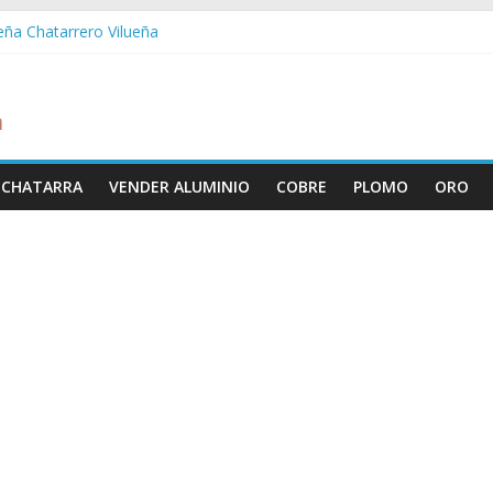
ueña Chatarrero Vilueña
ra Chatarrero Zuera
ragoza Chatarrero Zaragoza
da Chatarrero Zaida
abella Chatarrero Vistabella
 CHATARRA
VENDER ALUMINIO
COBRE
PLOMO
ORO