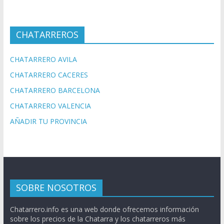
CHATARREROS
CHATARRERO AVILA
CHATARRERO CACERES
CHATARRERO BARCELONA
CHATARRERO VALENCIA
AÑADIR TU PROVINCIA
SOBRE NOSOTROS
Chatarrero.info es una web donde ofrecemos información
sobre los precios de la Chatarra y los chatarreros más