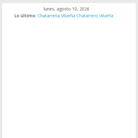
Saltar
lunes, agosto 10, 2026
al
Lo último:
Chatarreria Vilueña Chatarrero Vilueña
contenido
Chatarreria Zuera Chatarrero Zuera
Chatarreria Zaragoza Chatarrero Zaragoza
Chatarreria Zaida Chatarrero Zaida
Chatarreria Vistabella Chatarrero Vistabella