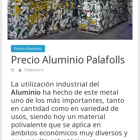
Directorio
de
Chatarreros
para
vender
Chatarra
Precio Aluminio
Precio Aluminio Palafolls
Chatarrero
La utilización industrial del
Aluminio
ha hecho de este metal
uno de los más importantes, tanto
en cantidad como en variedad de
usos, siendo hoy un material
polivalente que se aplica en
ámbitos económicos muy diversos y