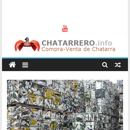
Chatarreros
–
Precio
de
Chatarra