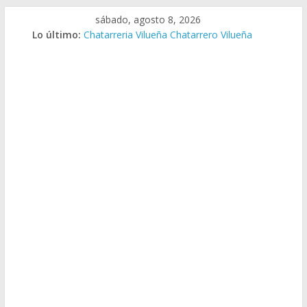
Saltar
sábado, agosto 8, 2026
al
Lo último:
Chatarreria Vilueña Chatarrero Vilueña
contenido
Chatarreria Zuera Chatarrero Zuera
Chatarreria Zaragoza Chatarrero Zaragoza
Chatarreria Zaida Chatarrero Zaida
Chatarreria Vistabella Chatarrero Vistabella