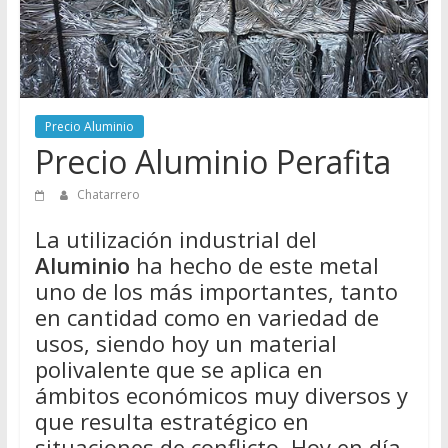
Directorio
de
Chatarreros
para
vender
Precio Aluminio
Chatarra
Precio Aluminio Perafita
Chatarrero
La utilización industrial del
Aluminio
ha hecho de este metal
uno de los más importantes, tanto
en cantidad como en variedad de
usos, siendo hoy un material
polivalente que se aplica en
ámbitos económicos muy diversos y
que resulta estratégico en
situaciones de conflicto. Hoy en día,