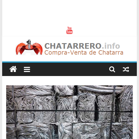
Chatarreros
–
Precio
de
Chatarra