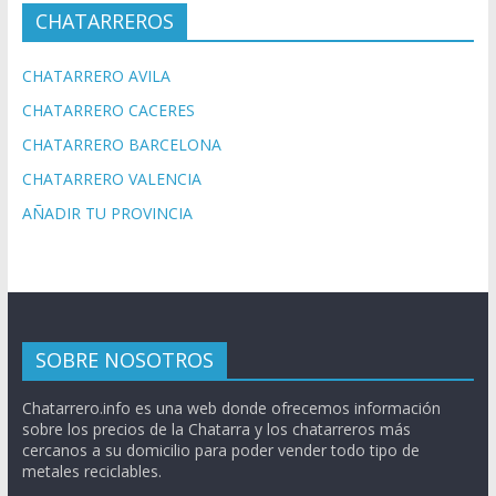
CHATARREROS
CHATARRERO AVILA
CHATARRERO CACERES
CHATARRERO BARCELONA
CHATARRERO VALENCIA
AÑADIR TU PROVINCIA
SOBRE NOSOTROS
Chatarrero.info es una web donde ofrecemos información
sobre los precios de la Chatarra y los chatarreros más
cercanos a su domicilio para poder vender todo tipo de
metales reciclables.