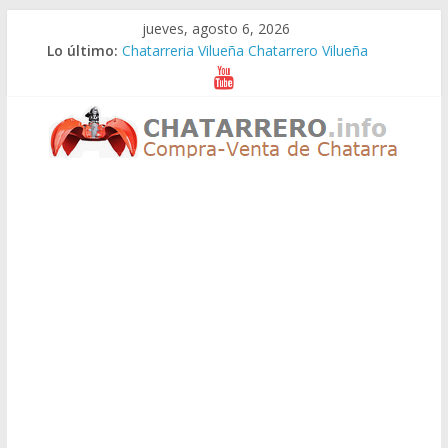
Saltar
jueves, agosto 6, 2026
al
Lo último:
Chatarreria Vilueña Chatarrero Vilueña
contenido
Chatarreria Zuera Chatarrero Zuera
Chatarreria Zaragoza Chatarrero Zaragoza
Chatarreria Zaida Chatarrero Zaida
Chatarreria Vistabella Chatarrero Vistabella