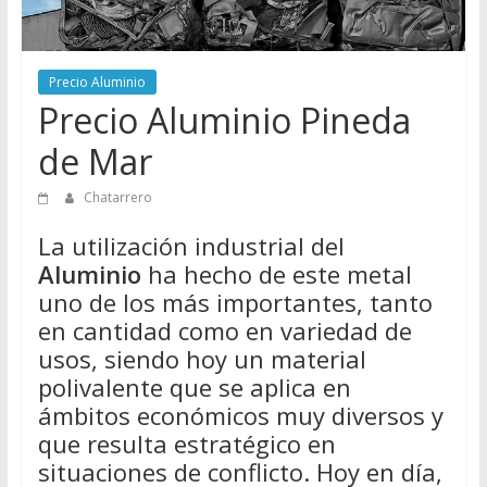
Directorio
de
Chatarreros
Precio Aluminio
para
Precio Aluminio Pineda
vender
Chatarra
de Mar
Chatarrero
La utilización industrial del
Aluminio
ha hecho de este metal
uno de los más importantes, tanto
en cantidad como en variedad de
usos, siendo hoy un material
polivalente que se aplica en
ámbitos económicos muy diversos y
que resulta estratégico en
situaciones de conflicto. Hoy en día,