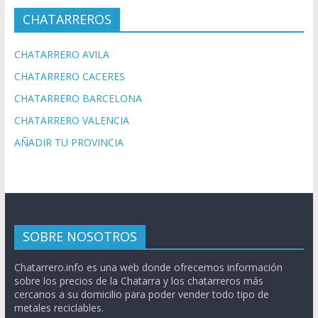
CHATARREROS
CHATARRERO AVILA
CHATARRERO CACERES
CHATARRERO BARCELONA
CHATARRERO VALENCIA
AÑADIR TU PROVINCIA
SOBRE NOSOTROS
Chatarrero.info es una web donde ofrecemos información
sobre los precios de la Chatarra y los chatarreros más
cercanos a su domicilio para poder vender todo tipo de
metales reciclables.