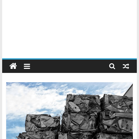
Chatarreros
–
Precio
de
Chatarra