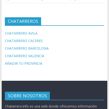
CHATARREROS
CHATARRERO AVILA
CHATARRERO CACERES
CHATARRERO BARCELONA
CHATARRERO VALENCIA
AÑADIR TU PROVINCIA
SOBRE NOSOTROS
Chatarrero.info es una web donde ofrecemos información