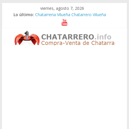
Saltar
viernes, agosto 7, 2026
al
Lo último:
Chatarreria Vilueña Chatarrero Vilueña
contenido
Chatarreria Zuera Chatarrero Zuera
Chatarreria Zaragoza Chatarrero Zaragoza
Chatarreria Zaida Chatarrero Zaida
Chatarreria Vistabella Chatarrero Vistabella