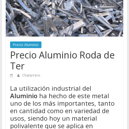
Directorio
de
Chatarreros
para
vender
Chatarra
Precio Aluminio
Precio Aluminio Roda de
Ter
Chatarrero
La utilización industrial del
Aluminio
ha hecho de este metal
uno de los más importantes, tanto
en cantidad como en variedad de
usos, siendo hoy un material
polivalente que se aplica en