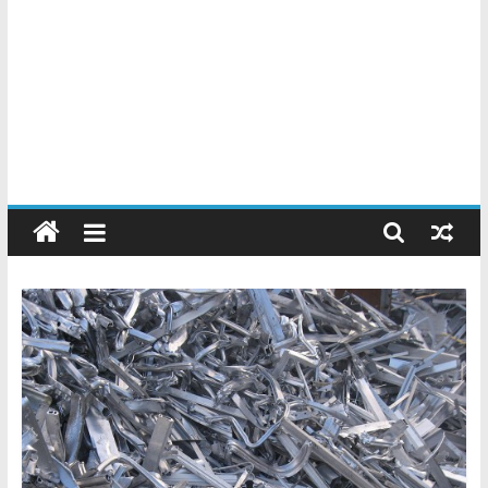
Chatarreros
–
Precio
de
Chatarra