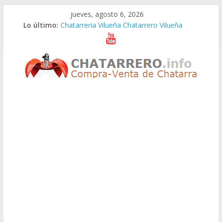
Saltar
jueves, agosto 6, 2026
al
Lo último:
Chatarreria Vilueña Chatarrero Vilueña
contenido
Chatarreria Zuera Chatarrero Zuera
Chatarreria Zaragoza Chatarrero Zaragoza
Chatarreria Zaida Chatarrero Zaida
Chatarreria Vistabella Chatarrero Vistabella