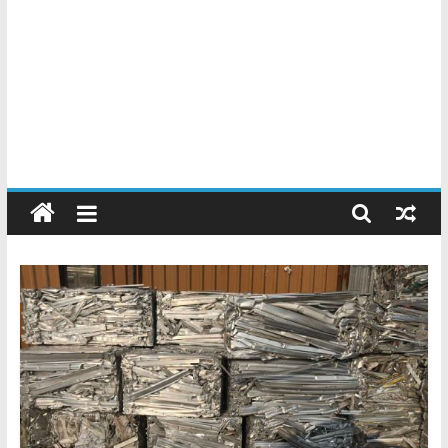
Chatarreros
–
Precio
de
Chatarra