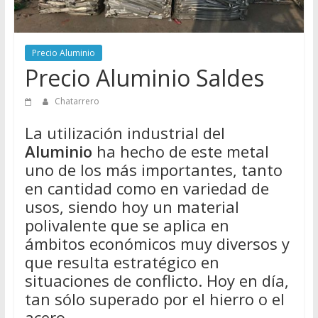
Directorio
de
Chatarreros
Precio Aluminio
para
Precio Aluminio Saldes
vender
Chatarra
Chatarrero
La utilización industrial del
Aluminio
ha hecho de este metal
uno de los más importantes, tanto
en cantidad como en variedad de
usos, siendo hoy un material
polivalente que se aplica en
ámbitos económicos muy diversos y
que resulta estratégico en
situaciones de conflicto. Hoy en día,
tan sólo superado por el hierro o el
acero.