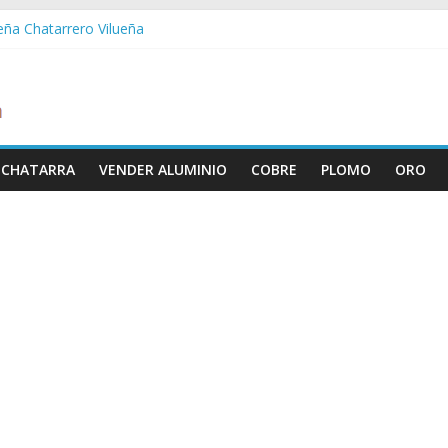
ueña Chatarrero Vilueña
ra Chatarrero Zuera
ragoza Chatarrero Zaragoza
da Chatarrero Zaida
abella Chatarrero Vistabella
 CHATARRA
VENDER ALUMINIO
COBRE
PLOMO
ORO