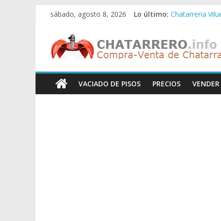
Saltar
sábado, agosto 8, 2026
Lo último:
Chatarreria Vil
al
Chatarreria Zue
contenido
Chatarreros
Chatarreria Za
Chatarreria Zai
Chatarreria Vist
–
VACIADO DE PISOS
PRECIOS
VENDER
Precio
de
Chatarra
Directorio
de
Chatarreros
para