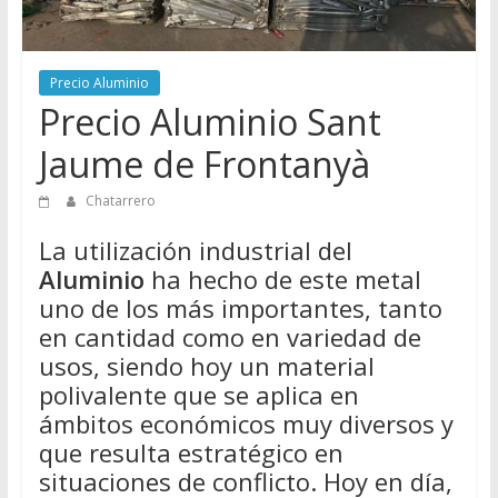
Directorio
de
Chatarreros
Precio Aluminio
para
Precio Aluminio Sant
vender
Chatarra
Jaume de Frontanyà
Chatarrero
La utilización industrial del
Aluminio
ha hecho de este metal
uno de los más importantes, tanto
en cantidad como en variedad de
usos, siendo hoy un material
polivalente que se aplica en
ámbitos económicos muy diversos y
que resulta estratégico en
situaciones de conflicto. Hoy en día,