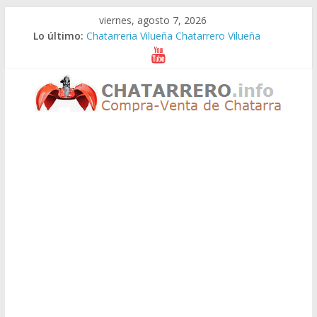
Saltar
viernes, agosto 7, 2026
al
Lo último:
Chatarreria Vilueña Chatarrero Vilueña
contenido
Chatarreria Zuera Chatarrero Zuera
Chatarreria Zaragoza Chatarrero Zaragoza
Chatarreria Zaida Chatarrero Zaida
Chatarreria Vistabella Chatarrero Vistabella