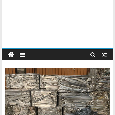
Chatarreros
–
Precio
de
Chatarra