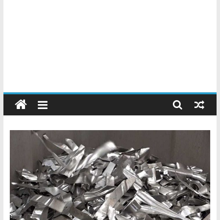
Chatarreros
–
Precio
de
Chatarra