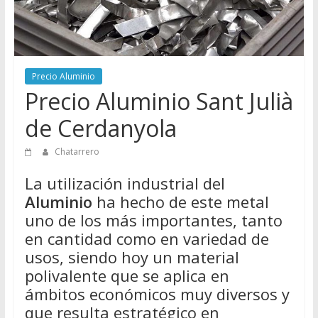
Directorio
de
Chatarreros
para
Precio Aluminio
vender
Precio Aluminio Sant Julià
Chatarra
de Cerdanyola
Chatarrero
La utilización industrial del
Aluminio
ha hecho de este metal
uno de los más importantes, tanto
en cantidad como en variedad de
usos, siendo hoy un material
polivalente que se aplica en
ámbitos económicos muy diversos y
que resulta estratégico en