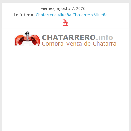
Saltar
viernes, agosto 7, 2026
al
Lo último:
Chatarreria Vilueña Chatarrero Vilueña
contenido
Chatarreria Zuera Chatarrero Zuera
Chatarreria Zaragoza Chatarrero Zaragoza
Chatarreria Zaida Chatarrero Zaida
Chatarreria Vistabella Chatarrero Vistabella