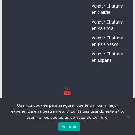
Vender Chatarra
en Galicia
Vender Chatarra
en Valencia
Vender Chatarra
en Pais Vasco
Vender Chatarra
en España
Copyright © 2026
Chatarreros – Precio de Chatarra
. Todos los
Usamos cookies para asegurar que te damos la mejor
derechos reservados.
experiencia en nuestra web. Si continúas usando este sitio,
Tema:
ColorMag
por ThemeGrill. Funciona con
WordPress
.
asumiremos que estás de acuerdo con ello.
Aceptar