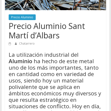
Directorio
de
Chatarreros
Precio Aluminio
para
Precio Aluminio Sant
vender
Martí d’Albars
Chatarra
Chatarrero
La utilización industrial del
Aluminio
ha hecho de este metal
uno de los más importantes, tanto
en cantidad como en variedad de
usos, siendo hoy un material
polivalente que se aplica en
ámbitos económicos muy diversos y
que resulta estratégico en
situaciones de conflicto. Hoy en día,