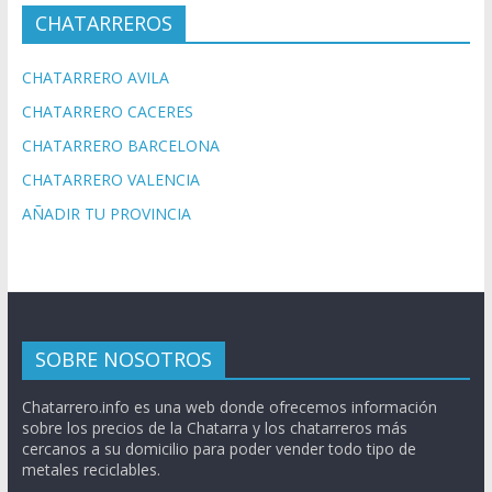
CHATARREROS
CHATARRERO AVILA
CHATARRERO CACERES
CHATARRERO BARCELONA
CHATARRERO VALENCIA
AÑADIR TU PROVINCIA
SOBRE NOSOTROS
Chatarrero.info es una web donde ofrecemos información
sobre los precios de la Chatarra y los chatarreros más
cercanos a su domicilio para poder vender todo tipo de
metales reciclables.