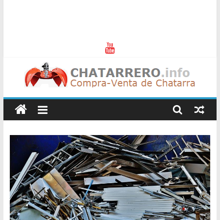
Chatarreros
–
Precio
de
Chatarra