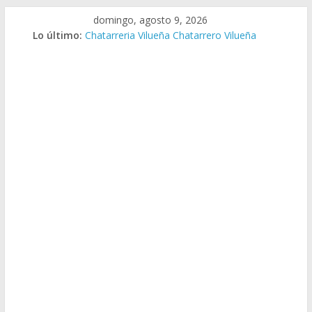
Saltar
domingo, agosto 9, 2026
al
Lo último:
Chatarreria Vilueña Chatarrero Vilueña
contenido
Chatarreria Zuera Chatarrero Zuera
Chatarreria Zaragoza Chatarrero Zaragoza
Chatarreria Zaida Chatarrero Zaida
Chatarreria Vistabella Chatarrero Vistabella