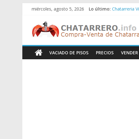
Saltar
miércoles, agosto 5, 2026
Lo último:
Chatarreria V
al
Chatarreria 
contenido
Chatarreros
Chatarreria 
Chatarreria Z
Chatarreria V
–
VACIADO DE PISOS
PRECIOS
VENDER
Precio
de
Chatarra
Directorio
de
Chatarreros
para