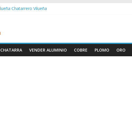
ilueña Chatarrero Vilueña
Zuera Chatarrero Zuera
Zaragoza Chatarrero Zaragoza
aida Chatarrero Zaida
istabella Chatarrero Vistabella
 CHATARRA
VENDER ALUMINIO
COBRE
PLOMO
ORO