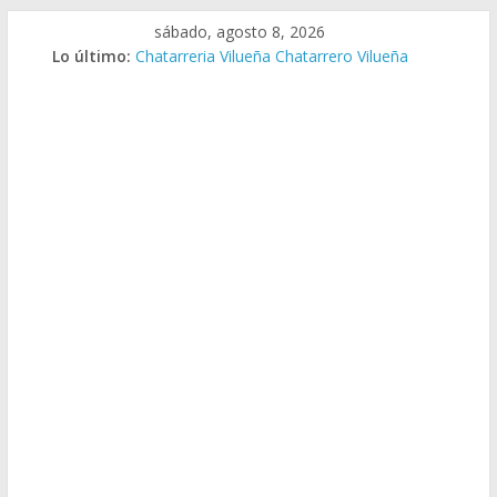
Saltar
sábado, agosto 8, 2026
al
Lo último:
Chatarreria Vilueña Chatarrero Vilueña
contenido
Chatarreria Zuera Chatarrero Zuera
Chatarreria Zaragoza Chatarrero Zaragoza
Chatarreria Zaida Chatarrero Zaida
Chatarreria Vistabella Chatarrero Vistabella