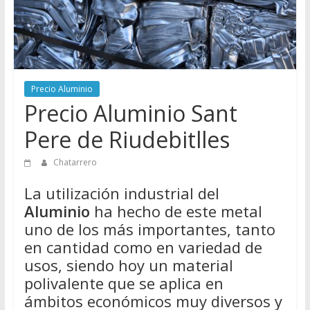
Directorio
de
Chatarreros
para
vender
Precio Aluminio
Chatarra
Precio Aluminio Sant
Pere de Riudebitlles
Chatarrero
La utilización industrial del
Aluminio
ha hecho de este metal
uno de los más importantes, tanto
en cantidad como en variedad de
usos, siendo hoy un material
polivalente que se aplica en
ámbitos económicos muy diversos y