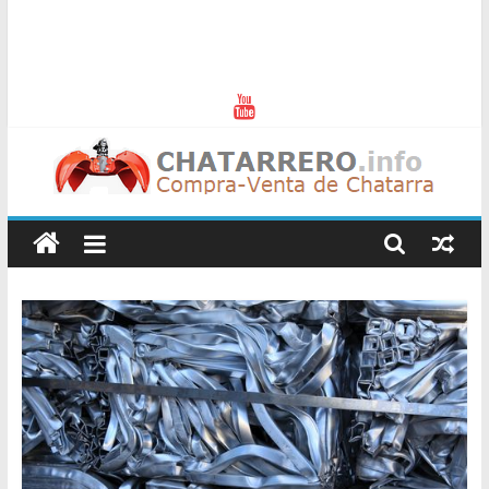
Chatarreros
–
Precio
de
Chatarra