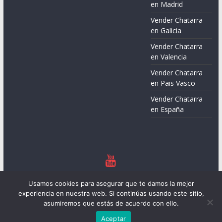
en Madrid
Vender Chatarra
en Galicia
Vender Chatarra
en Valencia
Vender Chatarra
en Pais Vasco
Vender Chatarra
en España
Copyright © 2026
Chatarreros – Precio de Chatarra
. Todos los
Usamos cookies para asegurar que te damos la mejor
derechos reservados.
experiencia en nuestra web. Si continúas usando este sitio,
Tema:
ColorMag
por ThemeGrill. Funciona con
WordPress
.
asumiremos que estás de acuerdo con ello.
Aceptar