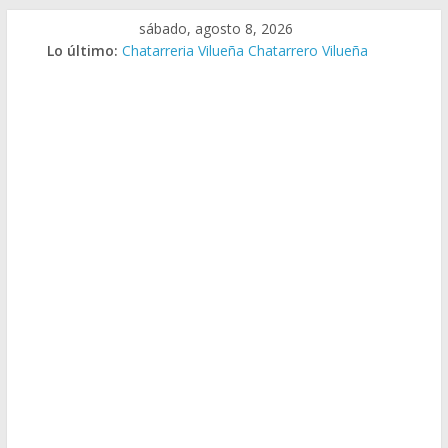
Saltar
sábado, agosto 8, 2026
al
Lo último:
Chatarreria Vilueña Chatarrero Vilueña
contenido
Chatarreria Zuera Chatarrero Zuera
Chatarreria Zaragoza Chatarrero Zaragoza
Chatarreria Zaida Chatarrero Zaida
Chatarreria Vistabella Chatarrero Vistabella