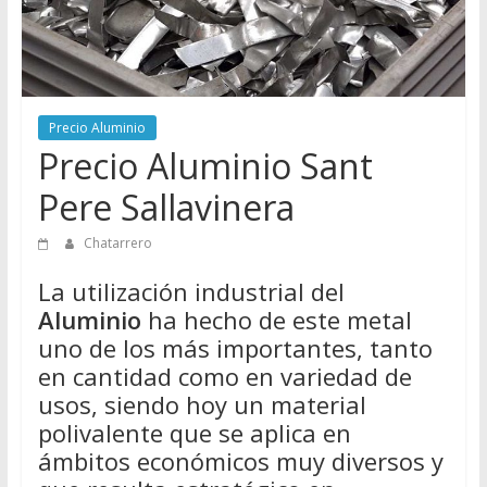
Directorio
de
Chatarreros
para
vender
Precio Aluminio
Chatarra
Precio Aluminio Sant
Pere Sallavinera
Chatarrero
La utilización industrial del
Aluminio
ha hecho de este metal
uno de los más importantes, tanto
en cantidad como en variedad de
usos, siendo hoy un material
polivalente que se aplica en
ámbitos económicos muy diversos y