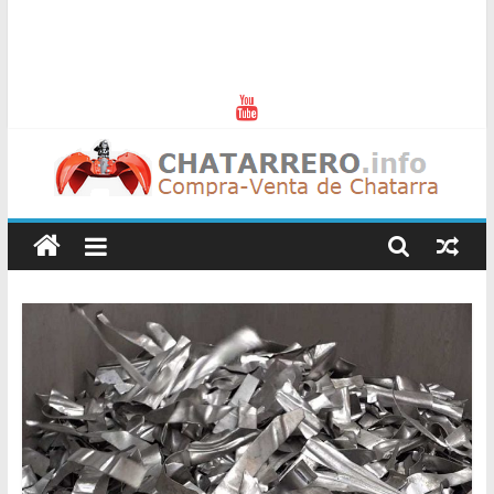
Chatarreros
–
Precio
de
Chatarra