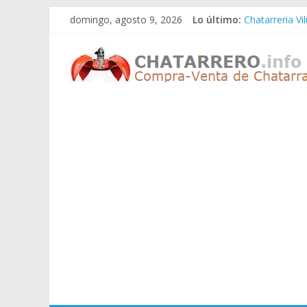
Saltar
domingo, agosto 9, 2026
Lo último:
Chatarreria Vi
al
Chatarreria Z
contenido
Chatarreros
Chatarreria Z
Chatarreria Z
Chatarreria Vi
–
Precio
de
Chatarra
Directorio
de
Chatarreros
para