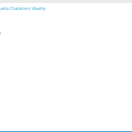
lueña Chatarrero Vilueña
uera Chatarrero Zuera
aragoza Chatarrero Zaragoza
aida Chatarrero Zaida
stabella Chatarrero Vistabella