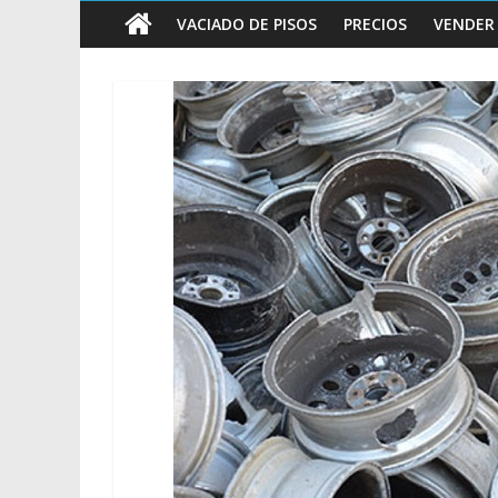
vender
VACIADO DE PISOS
PRECIOS
VENDER
Chatarra