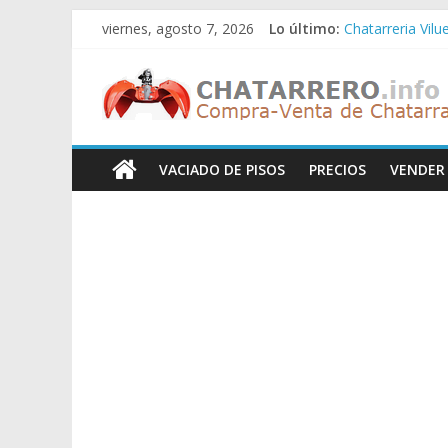
Saltar
viernes, agosto 7, 2026
Lo último:
Chatarreria Vilu
al
Chatarreria Zue
contenido
Chatarreros
Chatarreria Za
Chatarreria Zai
Chatarreria Vist
–
VACIADO DE PISOS
PRECIOS
VENDER
Precio
de
Chatarra
Directorio
de
Chatarreros
para