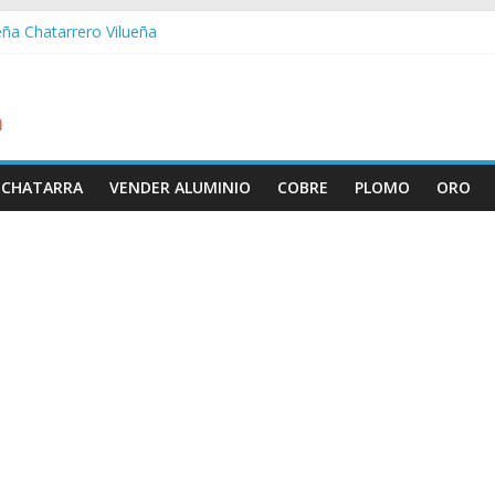
eña Chatarrero Vilueña
ra Chatarrero Zuera
ragoza Chatarrero Zaragoza
da Chatarrero Zaida
abella Chatarrero Vistabella
 CHATARRA
VENDER ALUMINIO
COBRE
PLOMO
ORO