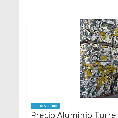
vender
Chatarra
Precio Aluminio
Precio Aluminio Torre