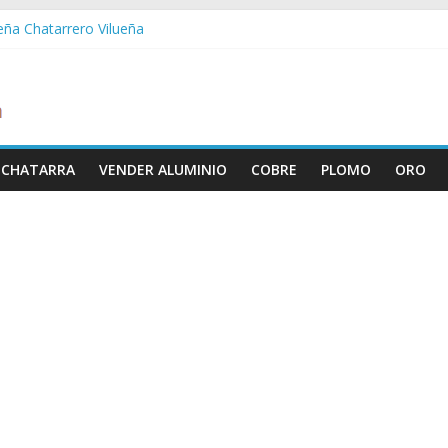
ueña Chatarrero Vilueña
ra Chatarrero Zuera
ragoza Chatarrero Zaragoza
da Chatarrero Zaida
abella Chatarrero Vistabella
 CHATARRA
VENDER ALUMINIO
COBRE
PLOMO
ORO