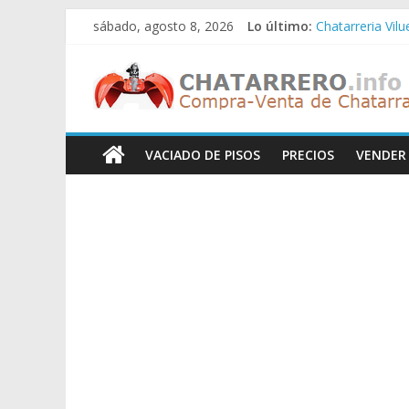
Saltar
sábado, agosto 8, 2026
Lo último:
Chatarreria Vil
al
Chatarreria Zue
contenido
Chatarreros
Chatarreria Za
Chatarreria Zai
Chatarreria Vist
–
VACIADO DE PISOS
PRECIOS
VENDER
Precio
de
Chatarra
Directorio
de
Chatarreros
para