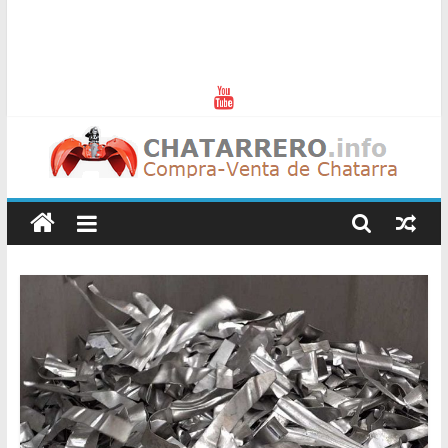
Chatarreros
–
Precio
de
Chatarra