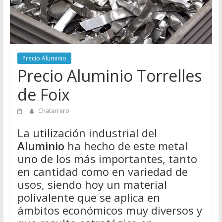
Directorio
de
Chatarreros
para
vender
Precio Aluminio
Chatarra
Precio Aluminio Torrelles
de Foix
Chatarrero
La utilización industrial del
Aluminio
ha hecho de este metal
uno de los más importantes, tanto
en cantidad como en variedad de
usos, siendo hoy un material
polivalente que se aplica en
ámbitos económicos muy diversos y