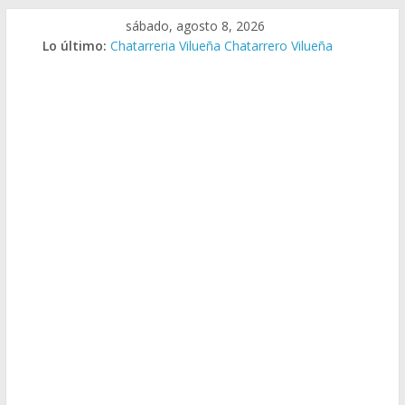
Saltar
sábado, agosto 8, 2026
al
Lo último:
Chatarreria Vilueña Chatarrero Vilueña
contenido
Chatarreria Zuera Chatarrero Zuera
Chatarreria Zaragoza Chatarrero Zaragoza
Chatarreria Zaida Chatarrero Zaida
Chatarreria Vistabella Chatarrero Vistabella