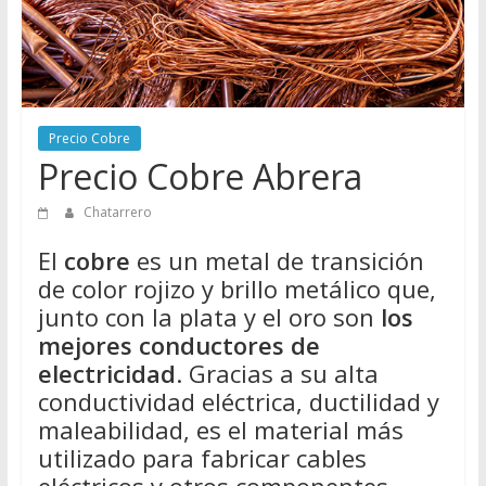
Directorio
de
Chatarreros
para
vender
Precio Cobre
Chatarra
Precio Cobre Abrera
Chatarrero
El
cobre
es un metal de transición
de color rojizo y brillo metálico que,
junto con la plata y el oro son
los
mejores conductores de
electricidad
. Gracias a su alta
conductividad eléctrica, ductilidad y
maleabilidad, es el material más
utilizado para fabricar cables