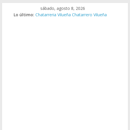
Saltar
sábado, agosto 8, 2026
al
Lo último:
Chatarreria Vilueña Chatarrero Vilueña
contenido
Chatarreria Zuera Chatarrero Zuera
Chatarreria Zaragoza Chatarrero Zaragoza
Chatarreria Zaida Chatarrero Zaida
Chatarreria Vistabella Chatarrero Vistabella