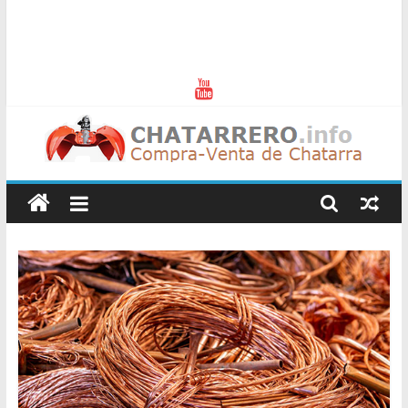
Chatarreros
–
Precio
de
Chatarra