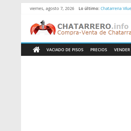
Saltar
viernes, agosto 7, 2026
Lo último:
Chatarreria Vilu
al
Chatarreria Zue
contenido
Chatarreros
Chatarreria Za
Chatarreria Zai
Chatarreria Vist
–
VACIADO DE PISOS
PRECIOS
VENDER
Precio
de
Chatarra
Directorio
de
Chatarreros
para