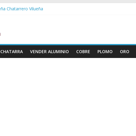
eña Chatarrero Vilueña
ra Chatarrero Zuera
ragoza Chatarrero Zaragoza
da Chatarrero Zaida
abella Chatarrero Vistabella
 CHATARRA
VENDER ALUMINIO
COBRE
PLOMO
ORO