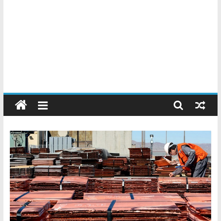
Chatarreros
–
Precio
de
Chatarra