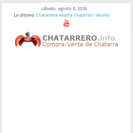
Saltar
sábado, agosto 8, 2026
al
Lo último:
Chatarreria Vilueña Chatarrero Vilueña
contenido
Chatarreria Zuera Chatarrero Zuera
Chatarreria Zaragoza Chatarrero Zaragoza
Chatarreria Zaida Chatarrero Zaida
Chatarreria Vistabella Chatarrero Vistabella