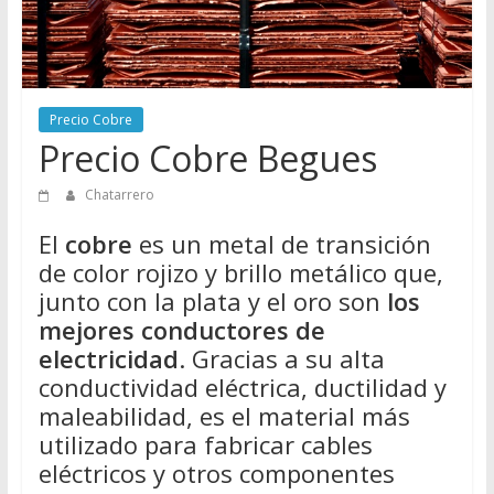
Directorio
de
Chatarreros
para
Precio Cobre
vender
Precio Cobre Begues
Chatarra
Chatarrero
El
cobre
es un metal de transición
de color rojizo y brillo metálico que,
junto con la plata y el oro son
los
mejores conductores de
electricidad
. Gracias a su alta
conductividad eléctrica, ductilidad y
maleabilidad, es el material más
utilizado para fabricar cables
eléctricos y otros componentes