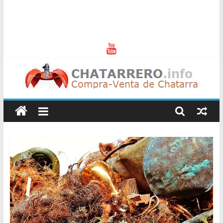
Chatarreros
–
Precio
de
Chatarra