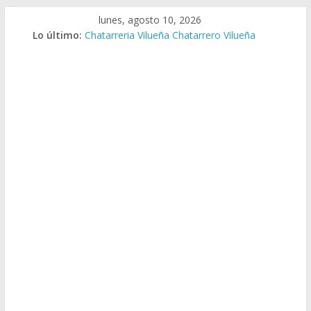
Saltar
lunes, agosto 10, 2026
al
Lo último:
Chatarreria Vilueña Chatarrero Vilueña
contenido
Chatarreria Zuera Chatarrero Zuera
Chatarreria Zaragoza Chatarrero Zaragoza
Chatarreria Zaida Chatarrero Zaida
Chatarreria Vistabella Chatarrero Vistabella