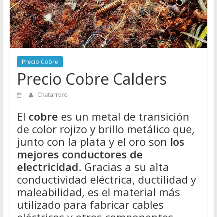
Directorio
de
Chatarreros
para
vender
Precio Cobre
Chatarra
Precio Cobre Calders
Chatarrero
El
cobre
es un metal de transición
de color rojizo y brillo metálico que,
junto con la plata y el oro son
los
mejores conductores de
electricidad
. Gracias a su alta
conductividad eléctrica, ductilidad y
maleabilidad, es el material más
utilizado para fabricar cables
eléctricos y otros componentes