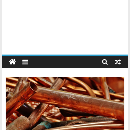
Chatarreros
–
Precio
de
Chatarra