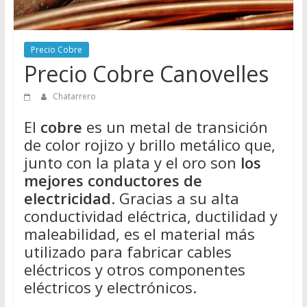
Directorio
de
Chatarreros
Precio Cobre
para
Precio Cobre Canovelles
vender
Chatarra
Chatarrero
El
cobre
es un metal de transición
de color rojizo y brillo metálico que,
junto con la plata y el oro son
los
mejores conductores de
electricidad
. Gracias a su alta
conductividad eléctrica, ductilidad y
maleabilidad, es el material más
utilizado para fabricar cables
eléctricos y otros componentes
eléctricos y electrónicos.