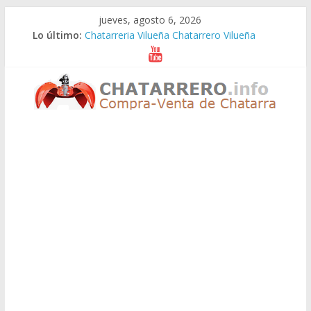
Saltar
jueves, agosto 6, 2026
al
Lo último:
Chatarreria Vilueña Chatarrero Vilueña
contenido
Chatarreria Zuera Chatarrero Zuera
Chatarreria Zaragoza Chatarrero Zaragoza
Chatarreria Zaida Chatarrero Zaida
Chatarreria Vistabella Chatarrero Vistabella