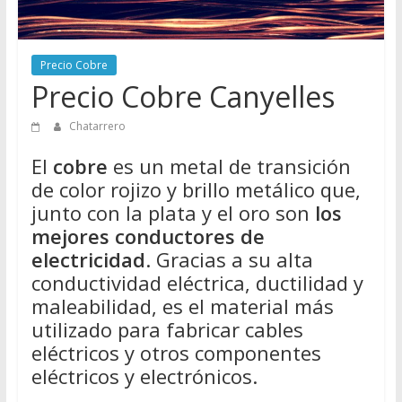
Directorio
de
Chatarreros
Precio Cobre
para
Precio Cobre Canyelles
vender
Chatarra
Chatarrero
El
cobre
es un metal de transición
de color rojizo y brillo metálico que,
junto con la plata y el oro son
los
mejores conductores de
electricidad
. Gracias a su alta
conductividad eléctrica, ductilidad y
maleabilidad, es el material más
utilizado para fabricar cables
eléctricos y otros componentes
eléctricos y electrónicos.