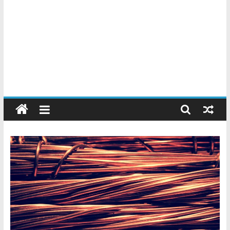
Chatarreros
–
Precio
de
Chatarra