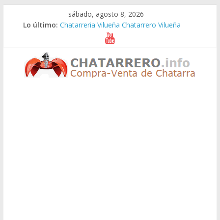
Saltar
sábado, agosto 8, 2026
al
Lo último:
Chatarreria Vilueña Chatarrero Vilueña
contenido
Chatarreria Zuera Chatarrero Zuera
Chatarreria Zaragoza Chatarrero Zaragoza
Chatarreria Zaida Chatarrero Zaida
Chatarreria Vistabella Chatarrero Vistabella