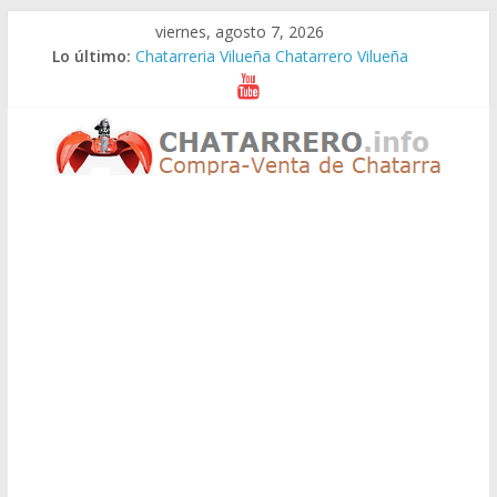
Saltar
viernes, agosto 7, 2026
al
Lo último:
Chatarreria Vilueña Chatarrero Vilueña
contenido
Chatarreria Zuera Chatarrero Zuera
Chatarreria Zaragoza Chatarrero Zaragoza
Chatarreria Zaida Chatarrero Zaida
Chatarreria Vistabella Chatarrero Vistabella