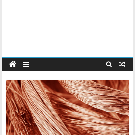
Chatarreros
–
Precio
de
Chatarra