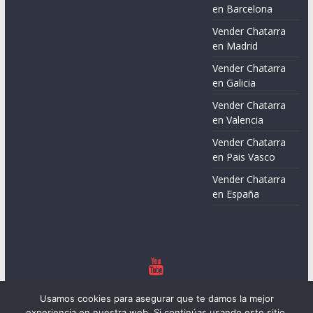
en Barcelona
Vender Chatarra
en Madrid
Vender Chatarra
en Galicia
Vender Chatarra
en Valencia
Vender Chatarra
en Pais Vasco
Vender Chatarra
en España
Copyright © 2026
Chatarreros – Precio de Chatarra
. Todos los
Usamos cookies para asegurar que te damos la mejor
derechos reservados.
experiencia en nuestra web. Si continúas usando este sitio,