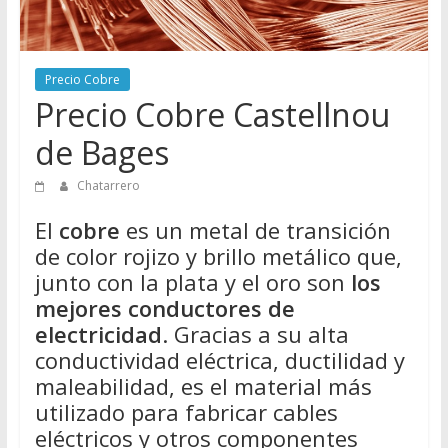
Directorio
de
Chatarreros
Precio Cobre
para
Precio Cobre Castellnou
vender
Chatarra
de Bages
Chatarrero
El
cobre
es un metal de transición
de color rojizo y brillo metálico que,
junto con la plata y el oro son
los
mejores conductores de
electricidad
. Gracias a su alta
conductividad eléctrica, ductilidad y
maleabilidad, es el material más
utilizado para fabricar cables
eléctricos y otros componentes