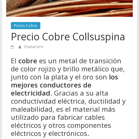
Directorio
de
Chatarreros
Precio Cobre
para
Precio Cobre Collsuspina
vender
Chatarra
Chatarrero
El
cobre
es un metal de transición
de color rojizo y brillo metálico que,
junto con la plata y el oro son
los
mejores conductores de
electricidad
. Gracias a su alta
conductividad eléctrica, ductilidad y
maleabilidad, es el material más
utilizado para fabricar cables
eléctricos y otros componentes
eléctricos y electrónicos.