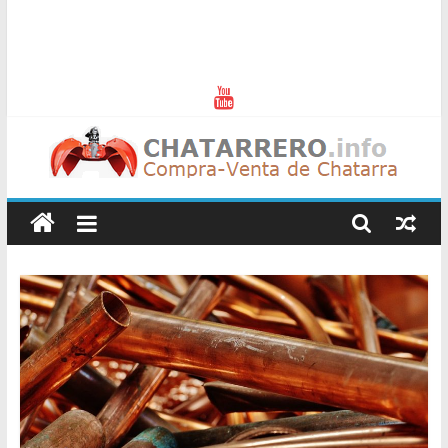
Chatarreros
–
Precio
de
Chatarra