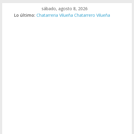
Saltar
sábado, agosto 8, 2026
al
Lo último:
Chatarreria Vilueña Chatarrero Vilueña
contenido
Chatarreria Zuera Chatarrero Zuera
Chatarreria Zaragoza Chatarrero Zaragoza
Chatarreria Zaida Chatarrero Zaida
Chatarreria Vistabella Chatarrero Vistabella