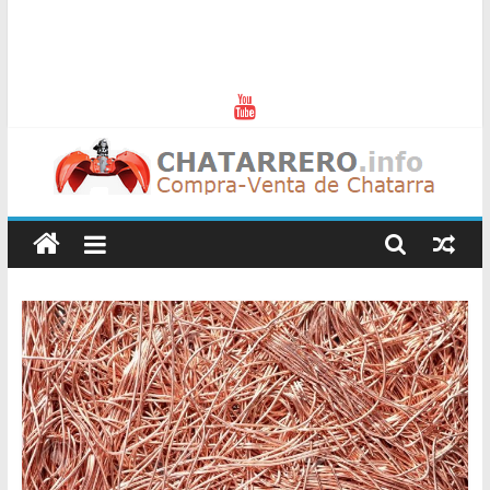
Chatarreros
–
Precio
de
Chatarra