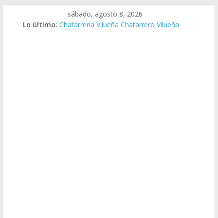
Saltar
sábado, agosto 8, 2026
al
Lo último:
Chatarreria Vilueña Chatarrero Vilueña
contenido
Chatarreria Zuera Chatarrero Zuera
Chatarreria Zaragoza Chatarrero Zaragoza
Chatarreria Zaida Chatarrero Zaida
Chatarreria Vistabella Chatarrero Vistabella