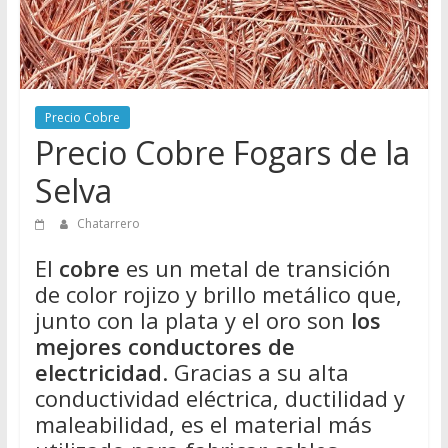
Directorio
de
Chatarreros
para
vender
Precio Cobre
Chatarra
Precio Cobre Fogars de la
Selva
Chatarrero
El
cobre
es un metal de transición
de color rojizo y brillo metálico que,
junto con la plata y el oro son
los
mejores conductores de
electricidad
. Gracias a su alta
conductividad eléctrica, ductilidad y
maleabilidad, es el material más