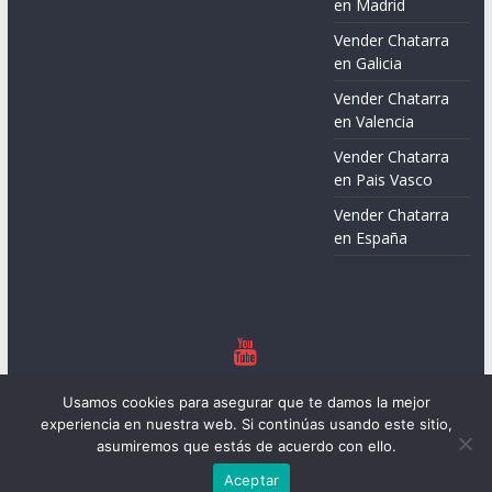
en Madrid
Vender Chatarra
en Galicia
Vender Chatarra
en Valencia
Vender Chatarra
en Pais Vasco
Vender Chatarra
en España
Copyright © 2026
Chatarreros – Precio de Chatarra
. Todos los
Usamos cookies para asegurar que te damos la mejor
derechos reservados.
experiencia en nuestra web. Si continúas usando este sitio,
Tema:
ColorMag
por ThemeGrill. Funciona con
WordPress
.
asumiremos que estás de acuerdo con ello.
Aceptar