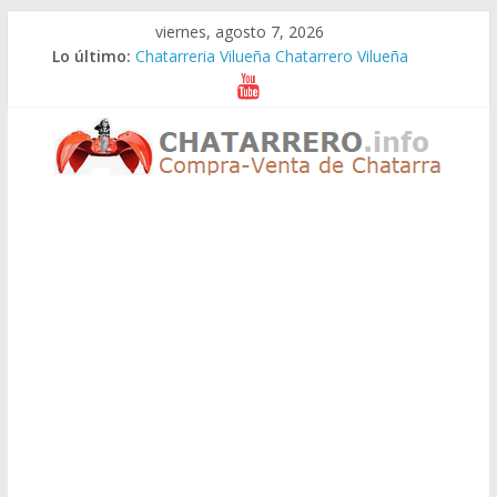
Saltar
viernes, agosto 7, 2026
al
Lo último:
Chatarreria Vilueña Chatarrero Vilueña
contenido
Chatarreria Zuera Chatarrero Zuera
Chatarreria Zaragoza Chatarrero Zaragoza
Chatarreria Zaida Chatarrero Zaida
Chatarreria Vistabella Chatarrero Vistabella