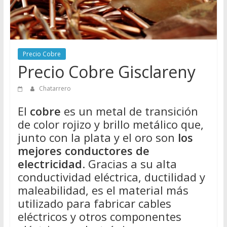
Directorio
de
Chatarreros
para
Precio Cobre
vender
Precio Cobre Gisclareny
Chatarra
Chatarrero
El
cobre
es un metal de transición
de color rojizo y brillo metálico que,
junto con la plata y el oro son
los
mejores conductores de
electricidad
. Gracias a su alta
conductividad eléctrica, ductilidad y
maleabilidad, es el material más
utilizado para fabricar cables
eléctricos y otros componentes