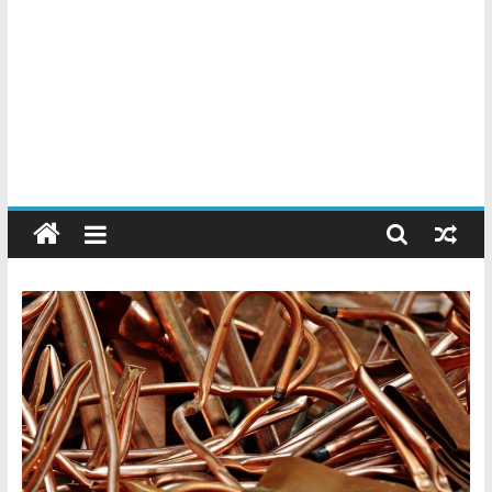
Chatarreros
–
Precio
de
Chatarra