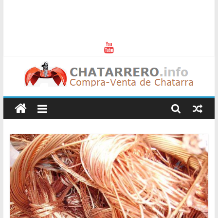
Chatarreros
–
Precio
de
Chatarra