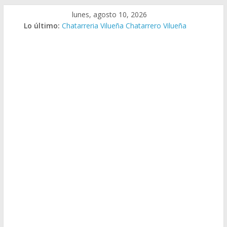
Saltar
lunes, agosto 10, 2026
al
Lo último:
Chatarreria Vilueña Chatarrero Vilueña
contenido
Chatarreria Zuera Chatarrero Zuera
Chatarreria Zaragoza Chatarrero Zaragoza
Chatarreria Zaida Chatarrero Zaida
Chatarreria Vistabella Chatarrero Vistabella