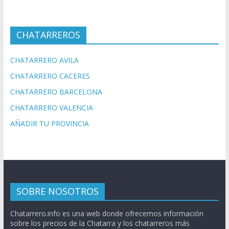
CHATARREROS
CHATARRERO AVILA
CHATARRERO CACERES
CHATARRERO BARCELONA
CHATARRERO VALENCIA
AÑADIR TU PROVINCIA
SOBRE NOSOTROS
Chatarrero.info es una web donde ofrecemos información
sobre los precios de la Chatarra y los chatarreros más