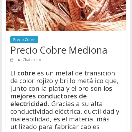
Directorio
de
Chatarreros
para
vender
Chatarra
Precio Cobre
Precio Cobre Mediona
Chatarrero
El
cobre
es un metal de transición
de color rojizo y brillo metálico que,
junto con la plata y el oro son
los
mejores conductores de
electricidad
. Gracias a su alta
conductividad eléctrica, ductilidad y
maleabilidad, es el material más
utilizado para fabricar cables