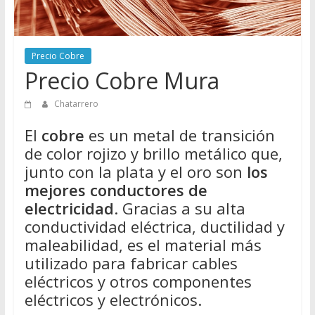
Directorio
de
Chatarreros
Precio Cobre
para
Precio Cobre Mura
vender
Chatarra
Chatarrero
El
cobre
es un metal de transición
de color rojizo y brillo metálico que,
junto con la plata y el oro son
los
mejores conductores de
electricidad
. Gracias a su alta
conductividad eléctrica, ductilidad y
maleabilidad, es el material más
utilizado para fabricar cables
eléctricos y otros componentes
eléctricos y electrónicos.