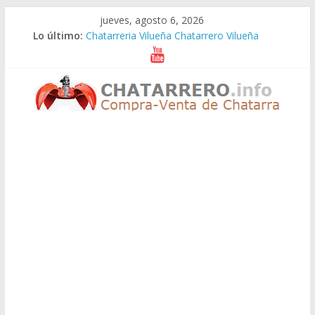
Saltar
jueves, agosto 6, 2026
al
Lo último:
Chatarreria Vilueña Chatarrero Vilueña
contenido
Chatarreria Zuera Chatarrero Zuera
Chatarreria Zaragoza Chatarrero Zaragoza
Chatarreria Zaida Chatarrero Zaida
Chatarreria Vistabella Chatarrero Vistabella