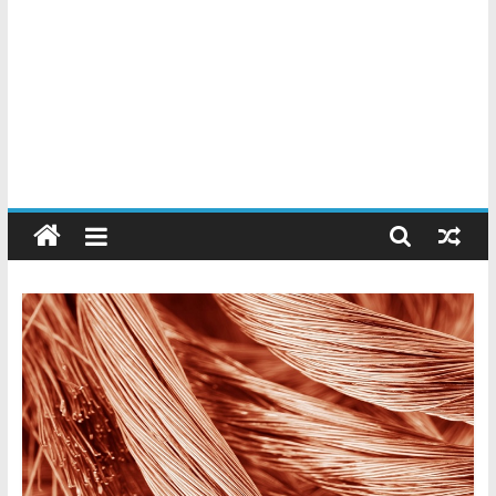
Chatarreros
–
Precio
de
Chatarra