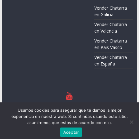
Vender Chatarra
en Galicia
Vender Chatarra
en Valencia
Vender Chatarra
en Pais Vasco
Vender Chatarra
en España
Copyright © 2026
Chatarreros – Precio de Chatarra
. Todos los
Usamos cookies para asegurar que te damos la mejor
derechos reservados.
experiencia en nuestra web. Si continúas usando este sitio,
Tema:
ColorMag
por ThemeGrill. Funciona con
WordPress
.
asumiremos que estás de acuerdo con ello.
Aceptar