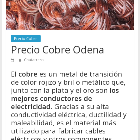
Directorio
de
Chatarreros
para
vender
Precio Cobre
Chatarra
Precio Cobre Odena
Chatarrero
El
cobre
es un metal de transición
de color rojizo y brillo metálico que,
junto con la plata y el oro son
los
mejores conductores de
electricidad
. Gracias a su alta
conductividad eléctrica, ductilidad y
maleabilidad, es el material más
utilizado para fabricar cables
eléctricos y otros componentes