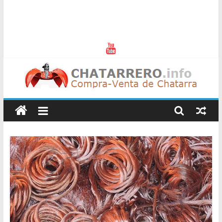
Chatarreros
–
Precio
de
Chatarra