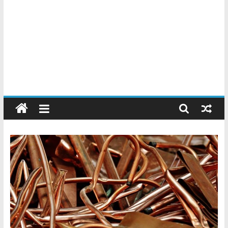
Chatarreros
–
Precio
de
Chatarra