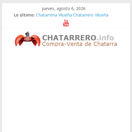
Saltar
jueves, agosto 6, 2026
al
Lo último:
Chatarreria Vilueña Chatarrero Vilueña
contenido
Chatarreria Zuera Chatarrero Zuera
Chatarreria Zaragoza Chatarrero Zaragoza
Chatarreria Zaida Chatarrero Zaida
Chatarreria Vistabella Chatarrero Vistabella