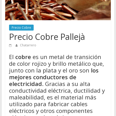
Directorio
de
Chatarreros
para
Precio Cobre
vender
Precio Cobre Pallejà
Chatarra
Chatarrero
El
cobre
es un metal de transición
de color rojizo y brillo metálico que,
junto con la plata y el oro son
los
mejores conductores de
electricidad
. Gracias a su alta
conductividad eléctrica, ductilidad y
maleabilidad, es el material más
utilizado para fabricar cables
eléctricos y otros componentes