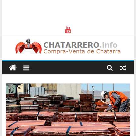
Chatarreros
–
Precio
de
Chatarra