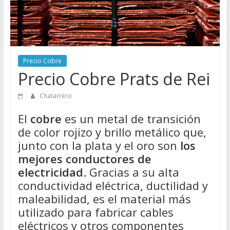
Directorio
de
Chatarreros
para
vender
Precio Cobre
Chatarra
Precio Cobre Prats de Rei
Chatarrero
El
cobre
es un metal de transición
de color rojizo y brillo metálico que,
junto con la plata y el oro son
los
mejores conductores de
electricidad
. Gracias a su alta
conductividad eléctrica, ductilidad y
maleabilidad, es el material más
utilizado para fabricar cables
eléctricos y otros componentes