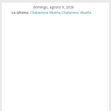
Saltar
domingo, agosto 9, 2026
al
Lo último:
Chatarreria Vilueña Chatarrero Vilueña
contenido
Chatarreria Zuera Chatarrero Zuera
Chatarreria Zaragoza Chatarrero Zaragoza
Chatarreria Zaida Chatarrero Zaida
Chatarreria Vistabella Chatarrero Vistabella