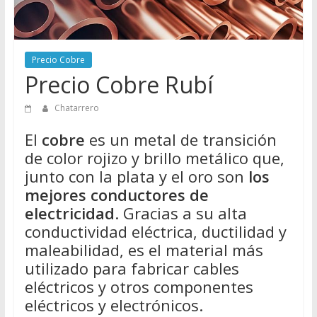
Directorio
de
Chatarreros
Precio Cobre
para
Precio Cobre Rubí
vender
Chatarra
Chatarrero
El
cobre
es un metal de transición
de color rojizo y brillo metálico que,
junto con la plata y el oro son
los
mejores conductores de
electricidad
. Gracias a su alta
conductividad eléctrica, ductilidad y
maleabilidad, es el material más
utilizado para fabricar cables
eléctricos y otros componentes
eléctricos y electrónicos.