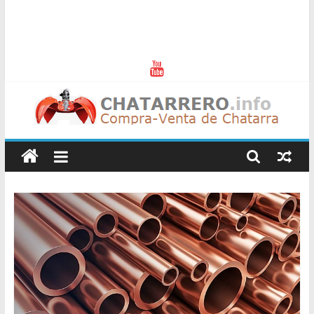
Chatarreros
–
Precio
de
Chatarra