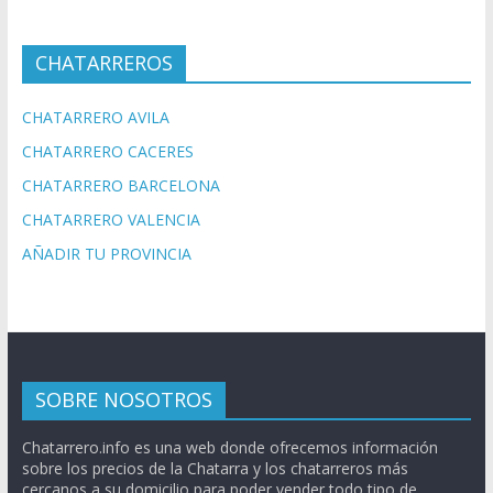
CHATARREROS
CHATARRERO AVILA
CHATARRERO CACERES
CHATARRERO BARCELONA
CHATARRERO VALENCIA
AÑADIR TU PROVINCIA
SOBRE NOSOTROS
Chatarrero.info es una web donde ofrecemos información
sobre los precios de la Chatarra y los chatarreros más
cercanos a su domicilio para poder vender todo tipo de