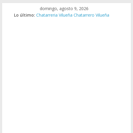
Saltar
domingo, agosto 9, 2026
al
Lo último:
Chatarreria Vilueña Chatarrero Vilueña
contenido
Chatarreria Zuera Chatarrero Zuera
Chatarreria Zaragoza Chatarrero Zaragoza
Chatarreria Zaida Chatarrero Zaida
Chatarreria Vistabella Chatarrero Vistabella