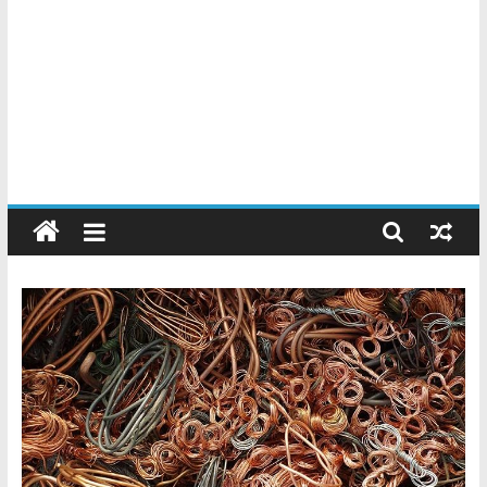
Chatarreros
–
Precio
de
Chatarra