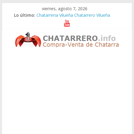
Saltar
viernes, agosto 7, 2026
al
Lo último:
Chatarreria Vilueña Chatarrero Vilueña
contenido
Chatarreria Zuera Chatarrero Zuera
Chatarreria Zaragoza Chatarrero Zaragoza
Chatarreria Zaida Chatarrero Zaida
Chatarreria Vistabella Chatarrero Vistabella