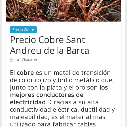
Directorio
de
Chatarreros
para
Precio Cobre
vender
Precio Cobre Sant
Chatarra
Andreu de la Barca
Chatarrero
El
cobre
es un metal de transición
de color rojizo y brillo metálico que,
junto con la plata y el oro son
los
mejores conductores de
electricidad
. Gracias a su alta
conductividad eléctrica, ductilidad y
maleabilidad, es el material más
utilizado para fabricar cables