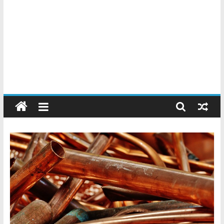
Chatarreros
–
Precio
de
Chatarra