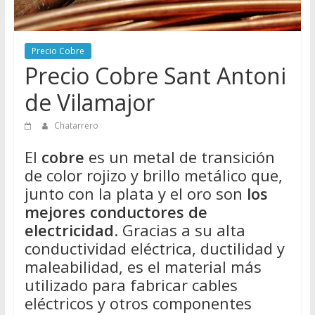
Directorio
de
Chatarreros
Precio Cobre
para
Precio Cobre Sant Antoni
vender
de Vilamajor
Chatarra
Chatarrero
El
cobre
es un metal de transición
de color rojizo y brillo metálico que,
junto con la plata y el oro son
los
mejores conductores de
electricidad
. Gracias a su alta
conductividad eléctrica, ductilidad y
maleabilidad, es el material más
utilizado para fabricar cables
eléctricos y otros componentes