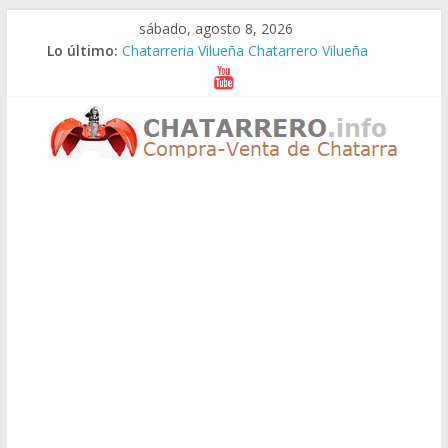
Saltar
sábado, agosto 8, 2026
al
Lo último:
Chatarreria Vilueña Chatarrero Vilueña
contenido
Chatarreria Zuera Chatarrero Zuera
Chatarreria Zaragoza Chatarrero Zaragoza
Chatarreria Zaida Chatarrero Zaida
Chatarreria Vistabella Chatarrero Vistabella