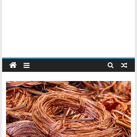
Chatarreros
–
Precio
de
Chatarra