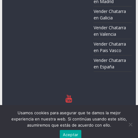
en Madrid
Vender Chatarra
en Galicia
Vender Chatarra
en Valencia
Vender Chatarra
en Pais Vasco
Vender Chatarra
en España
Copyright © 2026
Chatarreros – Precio de Chatarra
. Todos los
Usamos cookies para asegurar que te damos la mejor
derechos reservados.
experiencia en nuestra web. Si continúas usando este sitio,
Tema:
ColorMag
por ThemeGrill. Funciona con
WordPress
.
asumiremos que estás de acuerdo con ello.
Aceptar