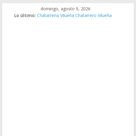
Saltar
domingo, agosto 9, 2026
al
Lo último:
Chatarreria Vilueña Chatarrero Vilueña
contenido
Chatarreria Zuera Chatarrero Zuera
Chatarreria Zaragoza Chatarrero Zaragoza
Chatarreria Zaida Chatarrero Zaida
Chatarreria Vistabella Chatarrero Vistabella