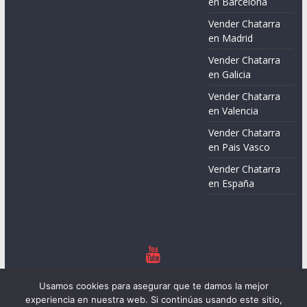
en Barcelona
Vender Chatarra
en Madrid
Vender Chatarra
en Galicia
Vender Chatarra
en Valencia
Vender Chatarra
en Pais Vasco
Vender Chatarra
en España
Copyright © 2026
Chatarreros – Precio de Chatarra
. Todos los
Usamos cookies para asegurar que te damos la mejor
derechos reservados.
experiencia en nuestra web. Si continúas usando este sitio,
Tema:
ColorMag
por ThemeGrill. Funciona con
WordPress
.