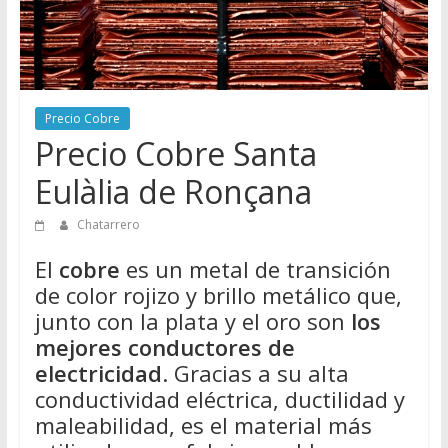
Directorio
de
Chatarreros
para
vender
Precio Cobre
Chatarra
Precio Cobre Santa
Eulàlia de Ronçana
Chatarrero
El
cobre
es un metal de transición
de color rojizo y brillo metálico que,
junto con la plata y el oro son
los
mejores conductores de
electricidad
. Gracias a su alta
conductividad eléctrica, ductilidad y
maleabilidad, es el material más