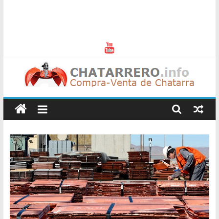
Chatarreros
–
Precio
de
Chatarra