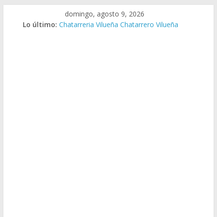
Saltar
domingo, agosto 9, 2026
Chatarreria Vistabella Chatarrero Vistabella
al
Lo último:
Chatarreria Vilueña Chatarrero Vilueña
contenido
Chatarreria Zuera Chatarrero Zuera
Chatarreria Zaragoza Chatarrero Zaragoza
Chatarreria Zaida Chatarrero Zaida