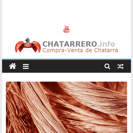
Chatarreros
–
Precio
de
Chatarra