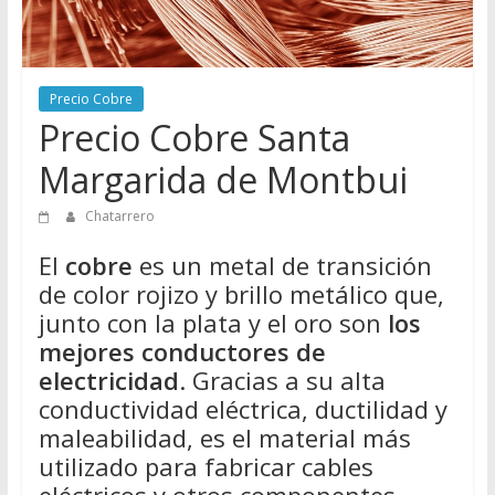
Directorio
de
Chatarreros
para
Precio Cobre
vender
Precio Cobre Santa
Chatarra
Margarida de Montbui
Chatarrero
El
cobre
es un metal de transición
de color rojizo y brillo metálico que,
junto con la plata y el oro son
los
mejores conductores de
electricidad
. Gracias a su alta
conductividad eléctrica, ductilidad y
maleabilidad, es el material más
utilizado para fabricar cables
eléctricos y otros componentes