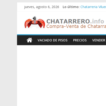
Saltar
jueves, agosto 6, 2026
Lo último:
Chatarreria Vilu
al
Chatarreria Zue
contenido
Chatarreros
Chatarreria Zar
Chatarreria Zaid
Chatarreria Vista
–
VACIADO DE PISOS
PRECIOS
VENDER
Precio
de
Chatarra
Directorio
de
Chatarreros
para