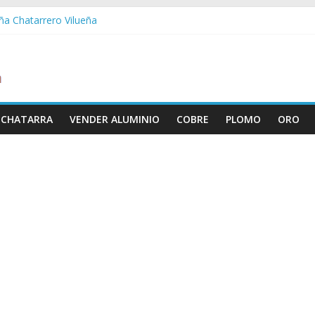
eña Chatarrero Vilueña
ra Chatarrero Zuera
agoza Chatarrero Zaragoza
a Chatarrero Zaida
bella Chatarrero Vistabella
 CHATARRA
VENDER ALUMINIO
COBRE
PLOMO
ORO