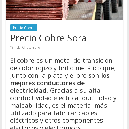
Directorio
de
Chatarreros
para
Precio Cobre
vender
Precio Cobre Sora
Chatarra
Chatarrero
El
cobre
es un metal de transición
de color rojizo y brillo metálico que,
junto con la plata y el oro son
los
mejores conductores de
electricidad
. Gracias a su alta
conductividad eléctrica, ductilidad y
maleabilidad, es el material más
utilizado para fabricar cables
eléctricos y otros componentes
eléctricos y electrónicos.