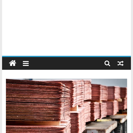
Chatarreros
–
Precio
de
Chatarra