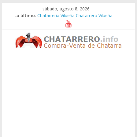
Saltar
sábado, agosto 8, 2026
al
Lo último:
Chatarreria Vilueña Chatarrero Vilueña
contenido
Chatarreria Zuera Chatarrero Zuera
Chatarreria Zaragoza Chatarrero Zaragoza
Chatarreria Zaida Chatarrero Zaida
Chatarreria Vistabella Chatarrero Vistabella