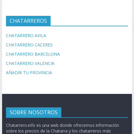
CHATARREROS
CHATARRERO AVILA
CHATARRERO CACERES
CHATARRERO BARCELONA
CHATARRERO VALENCIA
AÑADIR TU PROVINCIA
SOBRE NOSOTROS
Chatarrero.info es una web donde ofrecemos información
sobre los precios de la Chatarra y los chatarreros más