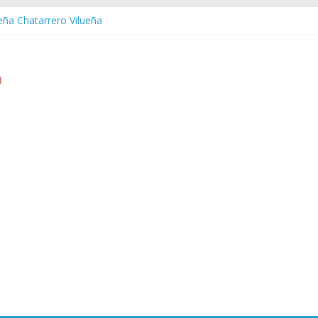
ueña Chatarrero Vilueña
ra Chatarrero Zuera
ragoza Chatarrero Zaragoza
da Chatarrero Zaida
abella Chatarrero Vistabella