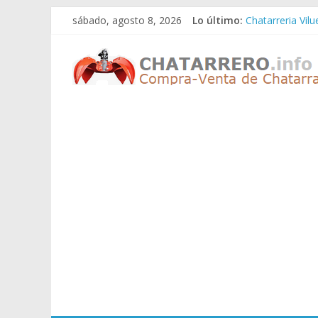
Saltar
sábado, agosto 8, 2026
Lo último:
Chatarreria Vil
al
Chatarreria Zue
contenido
Chatarreros
Chatarreria Za
Chatarreria Zai
Chatarreria Vist
–
Precio
de
Chatarra
Directorio
de
Chatarreros
para