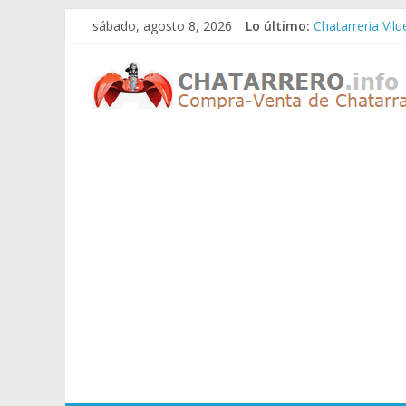
Saltar
sábado, agosto 8, 2026
Lo último:
Chatarreria Vil
al
Chatarreria Zue
contenido
Chatarreros
Chatarreria Za
Chatarreria Zai
Chatarreria Vist
–
Precio
de
Chatarra
Directorio
de
Chatarreros
para