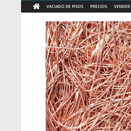
vender
VACIADO DE PISOS
PRECIOS
VENDER
Chatarra