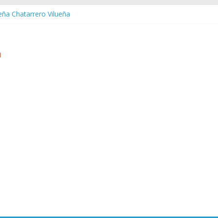
ueña Chatarrero Vilueña
ra Chatarrero Zuera
ragoza Chatarrero Zaragoza
da Chatarrero Zaida
abella Chatarrero Vistabella