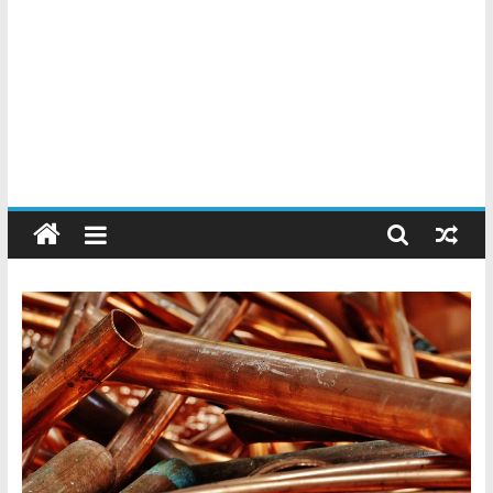
Chatarreros
–
Precio
de
Chatarra