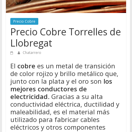
Directorio
de
Chatarreros
Precio Cobre
para
Precio Cobre Torrelles de
vender
Llobregat
Chatarra
Chatarrero
El
cobre
es un metal de transición
de color rojizo y brillo metálico que,
junto con la plata y el oro son
los
mejores conductores de
electricidad
. Gracias a su alta
conductividad eléctrica, ductilidad y
maleabilidad, es el material más
utilizado para fabricar cables
eléctricos y otros componentes