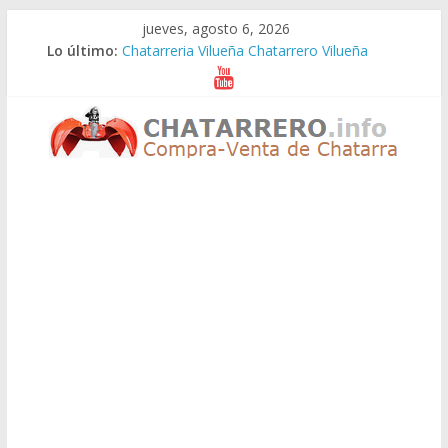
Saltar
jueves, agosto 6, 2026
al
Lo último:
Chatarreria Vilueña Chatarrero Vilueña
contenido
Chatarreria Zuera Chatarrero Zuera
Chatarreria Zaragoza Chatarrero Zaragoza
Chatarreria Zaida Chatarrero Zaida
Chatarreria Vistabella Chatarrero Vistabella