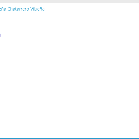
ueña Chatarrero Vilueña
ra Chatarrero Zuera
ragoza Chatarrero Zaragoza
da Chatarrero Zaida
abella Chatarrero Vistabella