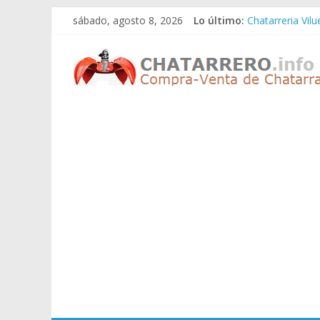
Saltar
sábado, agosto 8, 2026
Lo último:
Chatarreria Vil
al
Chatarreria Zue
contenido
Chatarreros
Chatarreria Za
Chatarreria Zai
Chatarreria Vist
–
Precio
de
Chatarra
Directorio
de
Chatarreros
para