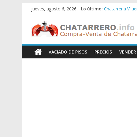
Saltar
jueves, agosto 6, 2026
Lo último:
Chatarreria Vilu
al
Chatarreria Zue
contenido
Chatarreros
Chatarreria Zar
Chatarreria Zaid
Chatarreria Vista
–
VACIADO DE PISOS
PRECIOS
VENDER
Precio
de
Chatarra
Directorio
de
Chatarreros
para