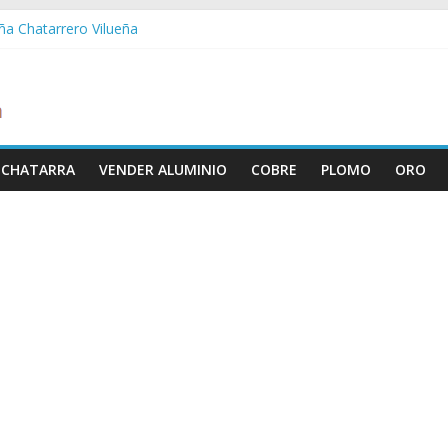
eña Chatarrero Vilueña
ra Chatarrero Zuera
agoza Chatarrero Zaragoza
a Chatarrero Zaida
bella Chatarrero Vistabella
 CHATARRA
VENDER ALUMINIO
COBRE
PLOMO
ORO